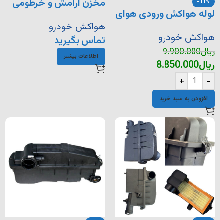
مخزن آرامش و خرطومی
-11%
لوله هواکش ورودی هوای
هواکش تیبا
هواکش خودرو
H30 Cross
هواکش خودرو
تماس بگیرید
ریال
9.900.000
اطلاعات بیشتر
ریال
8.850.000
+
-
افزودن به سبد خرید