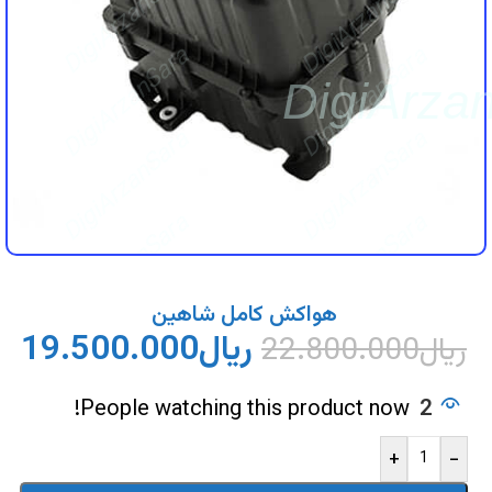
DigiArzanSara
DigiArzanSara
DigiArzanSara
DigiArzanSara
DigiArza
DigiArzanSara
DigiArzanSara
DigiArzanSara
DigiArzanSara
DigiArzanSara
DigiArzanSara
هواکش کامل شاهین
ریال
19.500.000
ریال
22.800.000
DigiArzanSara
DigiArzanSara
People watching this product now!
2
+
-