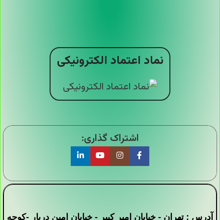
نماد اعتماد الکترونیکی
اشتراک گذاری:
آدرس : تهران - خیابان امیر کبیر - خیابان امین دربار -کوچه