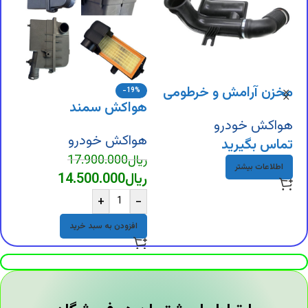
مخزن آرامش و خرطومی
-19%
هواکش سمند
ه
هواکش تیبا
هواکش خودرو
7
هواکش خودرو
ه
تماس بگیرید
ریال
17.900.000
ر
اطلاعات بیشتر
ریال
14.500.000
ر
+
-
افزودن به سبد خرید