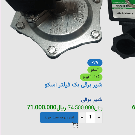
-5%
آسکو
1-1/2 اینچ
شیر برقی بک فیلتر آسکو
شیر برقی
6
ریال
71.000.000
ریال
74.500.000
+
-
افزودن به سبد خرید