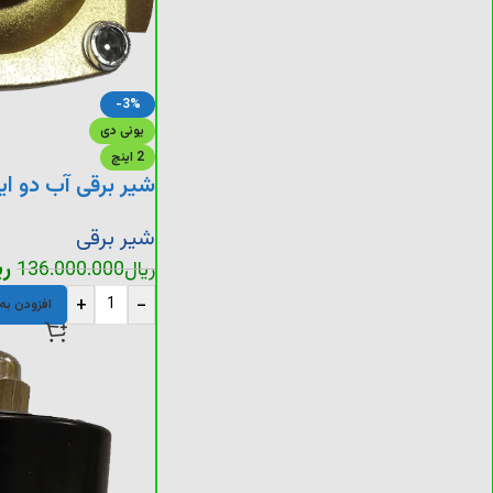
-3%
یونی دی
2 اینچ
شیر برقی آب دو ای
شیر برقی
ری
ریال
136.000.000
+
-
افزودن به