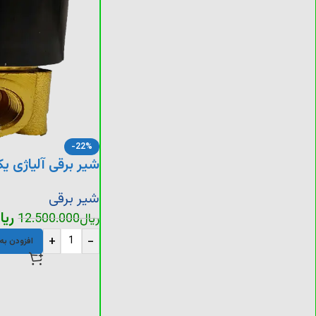
-22%
شیر برقی آلیاژی ی
شیر برقی
ریا
ریال
12.500.000
+
-
افزودن به