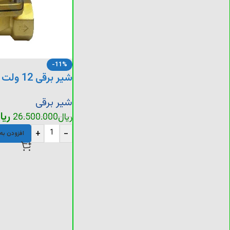
-11%
شیر برقی 12 ولت
شیر برقی
ریا
ریال
26.500.000
+
-
افزودن به