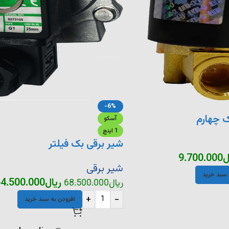
-6%
ک چهارم
آسکو
1 اینچ
شیر برقی بک فیلتر
ل
9.700.000
شیر برقی
 سبد خرید
ریال
4.500.000
ریال
68.500.000
+
-
افزودن به سبد خرید