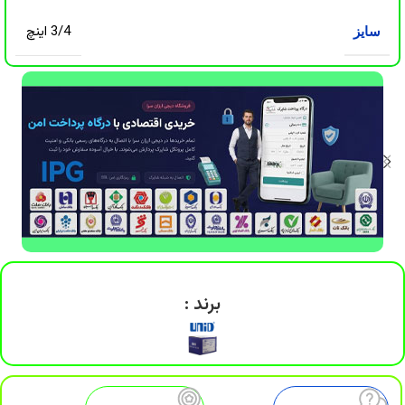
3/4 اینچ
سایز
برند :