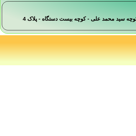
 -کوچه سید محمد علی - کوچه بیست دستگاه - پلاک 4