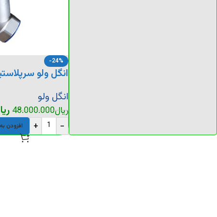
-24%
انگل ولو سرپلاستیکی 1/4-1
انگل ولو
ریا
ریال
48.000.000
+
-
افزودن به