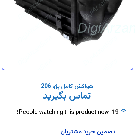
DigiArzanSara
DigiArzanSara
DigiArzanSara
DigiArzanSara
DigiArza
DigiArzanSara
DigiArzanSara
DigiArzanSara
DigiArzanSara
DigiArzanSara
DigiArzanSara
هواکش کامل پژو 206
تماس بگیرید
DigiArzanSara
DigiArzanSara
People watching this product now!
19
تضمین خرید مشتریان