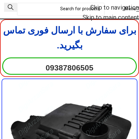
DigiArzanSara
DigiArzanSara
Skip to navigation
Menu
DigiArzanSara
DigiArzanSara
Skip to main content
برای سفارش با ارسال فوری تماس
DigiArzanSara
DigiArzanSara
بگیرید.
DigiArzanSara
DigiArzanSara
09387806505
DigiArzanSara
DigiArzanSara
DigiArzanSara
DigiArzanSara