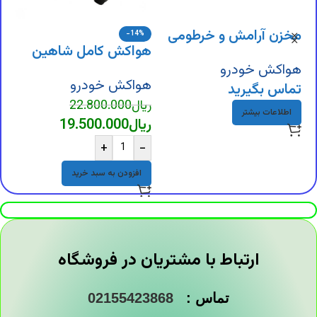
مخزن آرامش و خرطومی
-14%
هواکش کامل شاهین
ه
هواکش تیبا
هواکش خودرو
7
هواکش خودرو
ه
تماس بگیرید
ریال
22.800.000
ر
اطلاعات بیشتر
ریال
19.500.000
ر
+
-
افزودن به سبد خرید
ارتباط با مشتریان در فروشگاه
تماس :
02155423868