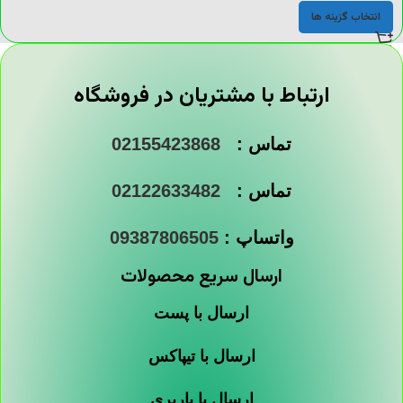
انتخاب گزینه ها
ارتباط با مشتریان در فروشگاه
تماس :
02155423868
تماس :
02122633482
واتساپ :
09387806505
ارسال سریع محصولات
ارسال با پست
ارسال با تیپاکس
ارسال با باربری