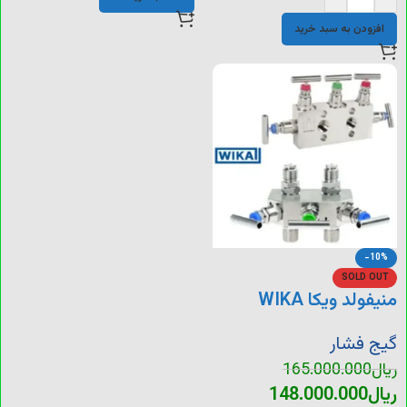
افزودن به سبد خرید
-10%
SOLD OUT
منیفولد ویکا WIKA
گیج فشار
ریال
165.000.000
ریال
148.000.000