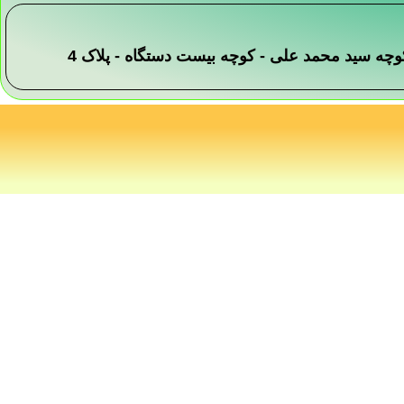
 -کوچه سید محمد علی - کوچه بیست دستگاه - پلاک 4