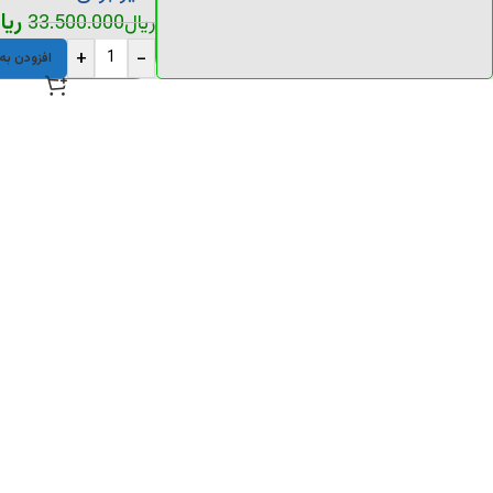
ریا
ریال
33.500.000
+
-
افزودن به