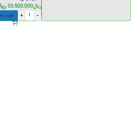
ریا
ریال
33.500.000
+
-
افزودن به