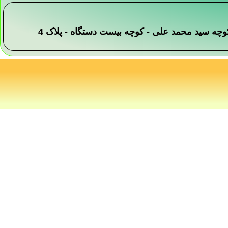
 -کوچه سید محمد علی - کوچه بیست دستگاه - پلاک 4