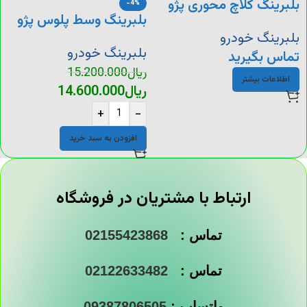
بلبرینگ کلاچ محوری پژو
-4%
بلبرینگ وسط پلوس پژو
405
بلبرینگ خودرو
بلبرینگ خودرو
تماس بگیرید
ریال
15.200.000
اطلاعات بیشتر
ریال
14.600.000
+
-
افزودن به سبد خرید
ارتباط با مشتریان در فروشگاه
تماس :
02155423868
تماس :
02122633482
واتساپ :
09387806505