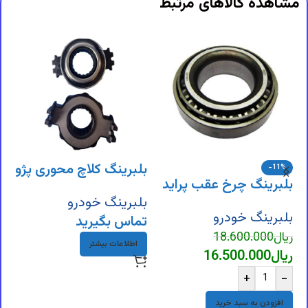
مشاهده کالاهای مرتبط
بلبرینگ کلاچ محوری پژو
-11%
بلبرینگ چرخ عقب پراید
ب
405
بلبرینگ خودرو
بلبرینگ خودرو
ب
تماس بگیرید
ریال
18.600.000
ر
اطلاعات بیشتر
ریال
16.500.000
ر
+
-
افزودن به سبد خرید