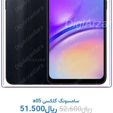
DigiArzanSara
DigiArzanSara
DigiArza
DigiArzanSara
DigiArzanSara
DigiArzanSara
DigiArzanSara
DigiArzanSara
DigiArzanSara
DigiArzanSara
DigiArzanSara
سامسونگ گلکسی a05
ریال
51.500
ریال
52.600