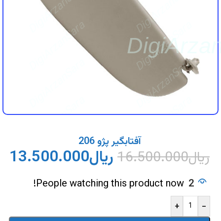
DigiArzanSara
DigiArzanSara
DigiArzanSara
DigiArzanSara
DigiArza
DigiArzanSara
DigiArzanSara
DigiArzanSara
DigiArzanSara
DigiArzanSara
DigiArzanSara
آفتابگیر پژو 206
ریال
13.500.000
ریال
16.500.000
DigiArzanSara
DigiArzanSara
People watching this product now!
2
+
-