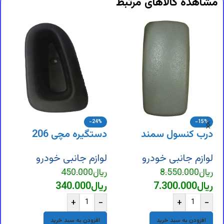
مشاهده کالاهای مرتبط
-24%
-15%
درب کنسول سمند
دستگیره مچی 206
ق
لوازم جانبی خودرو
لوازم جانبی خودرو
ل
ریال
8.550.000
ریال
450.000
ر
ریال
7.300.000
ریال
340.000
ر
+
-
+
-
افزودن به سبد خرید
افزودن به سبد خرید