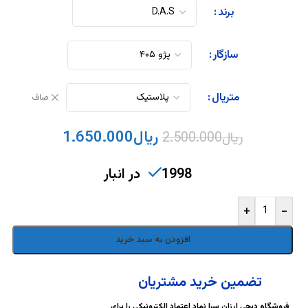
DigiArzanSara
DigiArzanSara
برند
DigiArzanSara
DigiArzanSara
سازگار
DigiArzanSara
DigiArzanSara
متریال
صاف
ریال
1.650.000
ریال
2.500.000
DigiArzanSara
DigiArzanSara
1998 در انبار
DigiArzanSara
DigiArzanSara
+
-
افزودن به سبد خرید
DigiArzanSara
تضمین خرید مشتریان
فروشگاه دیجی ارزان سرا نماد اعتماد الکترونیکی را برای