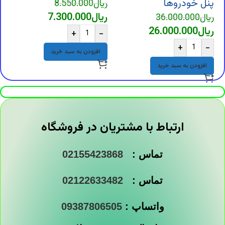
پنل خودروها
ریال
8.550.000
ر
ریال
7.300.000
ر
ریال
36.000.000
ریال
26.000.000
+
-
+
-
افزودن به سبد خرید
افزودن به سبد خرید
ارتباط با مشتریان در فروشگاه
تماس :
02155423868
تماس :
02122633482
واتساپ :
09387806505