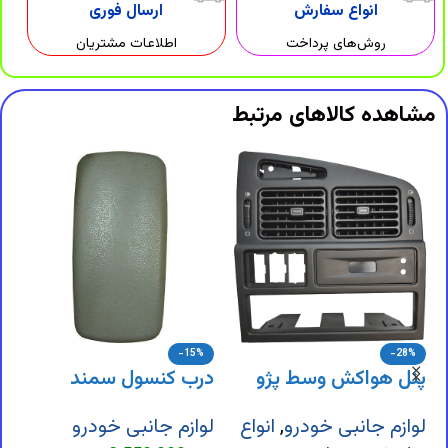
انواع سفارش
ارسال فوری
روش‌های پرداخت
اطلاعات مشتریان
مشاهده کالاهای مرتبط
-15%
-28%
پنل هواکش وسط پژو
درب کنسول سمند
د
405
پ
لوازم جانبی خودرو
,
انواع
لوازم جانبی خودرو
ل