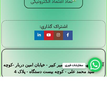
اشتراک گذاری:
آدرس : تهران - خیابان امیر کبیر - خیابان امین دربار -کوچه
سفارشات فوری
سید محمد علی - کوچه بیست دستگاه - پلاک 4
تمامی حقوق این وبسایت برای فروشگاه دیجی ارزان
سرا محفوظ است .