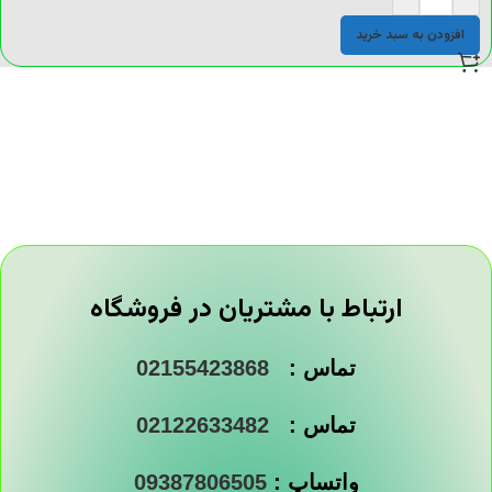
افزودن به سبد خرید
ارتباط با مشتریان در فروشگاه
تماس :
02155423868
تماس :
02122633482
واتساپ :
09387806505