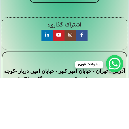
اشتراک گذاری:
سفارشات فوری
آدرس : تهران - خیابان امیر کبیر - خیابان امین دربار -کوچه
سید محمد علی - کوچه بیست دستگاه - پلاک 4
تمامی حقوق این وبسایت برای فروشگاه دیجی ارزان
سرا محفوظ است .