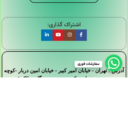
اشتراک گذاری:
سفارشات فوری
آدرس : تهران - خیابان امیر کبیر - خیابان امین دربار -کوچه
سید محمد علی - کوچه بیست دستگاه - پلاک 4
تمامی حقوق این وبسایت برای فروشگاه دیجی ارزان
سرا محفوظ است .