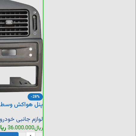
-28%
پنل هواکش وسط پژو
لوازم جانبی خودرو
ریا
ریال
36.000.000