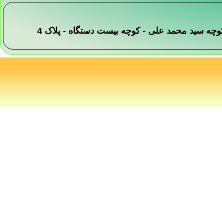
 -کوچه سید محمد علی - کوچه بیست دستگاه - پلاک 4