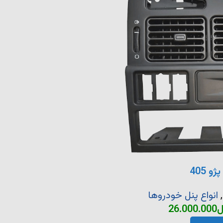
 405
,
انواع پنل خودروها
ل
26.000.000