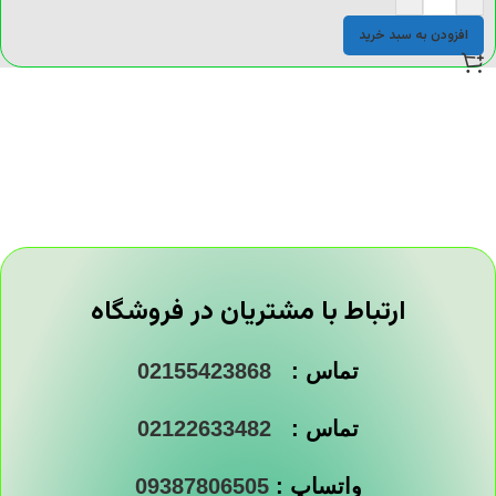
افزودن به سبد خرید
ارتباط با مشتریان در فروشگاه
تماس :
02155423868
تماس :
02122633482
واتساپ :
09387806505