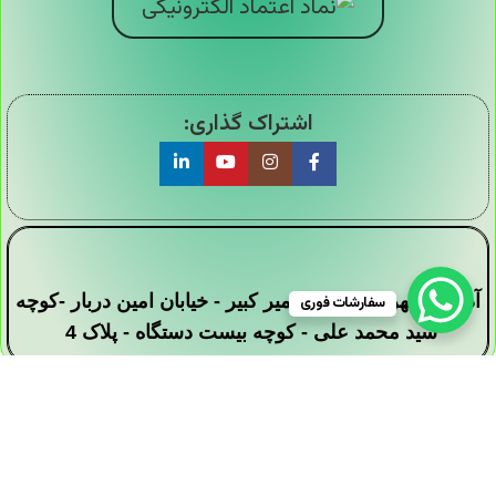
اشتراک گذاری:
آدرس : تهران - خیابان امیر کبیر - خیابان امین دربار -کوچه
سفارشات فوری
سید محمد علی - کوچه بیست دستگاه - پلاک 4
تمامی حقوق این وبسایت برای فروشگاه دیجی ارزان
سرا محفوظ است .