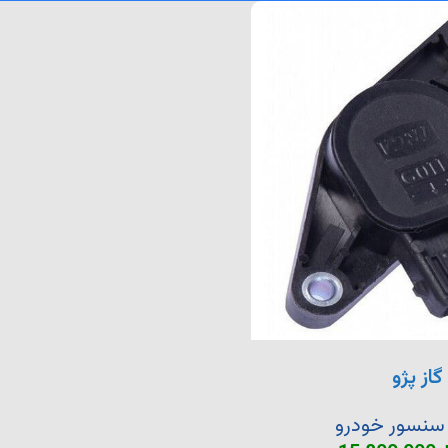
از پژو
سنسور خودرو