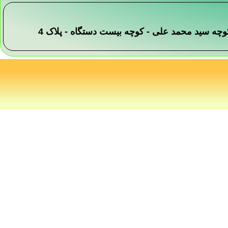
 -کوچه سید محمد علی - کوچه بیست دستگاه - پلاک 4