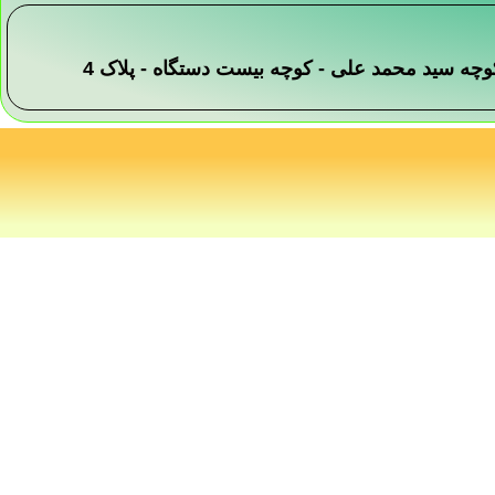
 -کوچه سید محمد علی - کوچه بیست دستگاه - پلاک 4