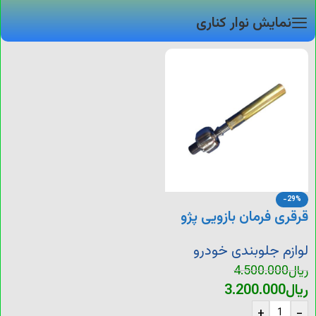
نمایش نوار کناری
-29%
قرقری فرمان بازویی پژو
405
لوازم جلوبندی خودرو
ریال
4.500.000
ریال
3.200.000
+
-