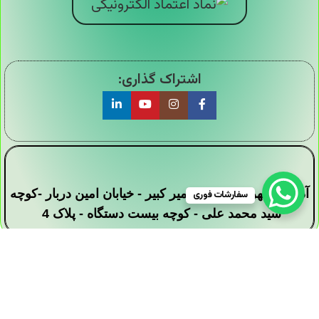
اشتراک گذاری:
آدرس : تهران - خیابان امیر کبیر - خیابان امین دربار -کوچه
سفارشات فوری
سید محمد علی - کوچه بیست دستگاه - پلاک 4
تمامی حقوق این وبسایت برای فروشگاه دیجی ارزان
سرا محفوظ است .