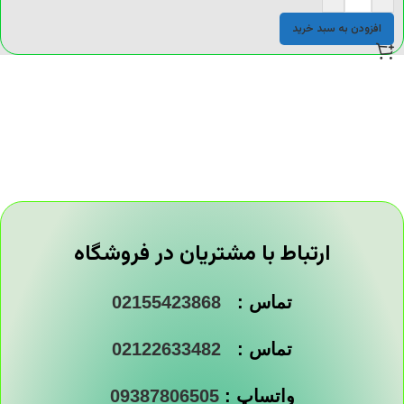
افزودن به سبد خرید
ارتباط با مشتریان در فروشگاه
تماس :
02155423868
تماس :
02122633482
واتساپ :
09387806505