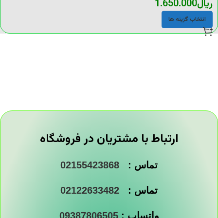
ریال
1.650.000
انتخاب گزینه ها
ارتباط با مشتریان در فروشگاه
تماس :
02155423868
تماس :
02122633482
واتساپ :
09387806505