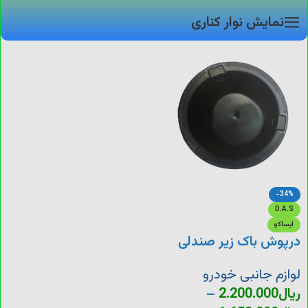
نمایش نوار کناری
-34%
D.A.S
ایساکو
درپوش باک زیر صندلی
لوازم جانبی خودرو
ریال
2.200.000
–