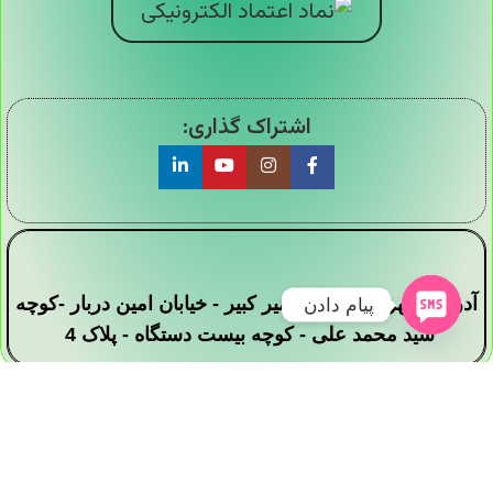
اشتراک گذاری:
آدرس : تهران - خیابان امیر کبیر - خیابان امین دربار -کوچه
پیام دادن
سید محمد علی - کوچه بیست دستگاه - پلاک 4
تمامی حقوق این وبسایت برای فروشگاه دیجی ارزان
سرا محفوظ است .