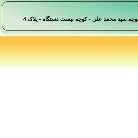
 -کوچه سید محمد علی - کوچه بیست دستگاه - پلاک 4