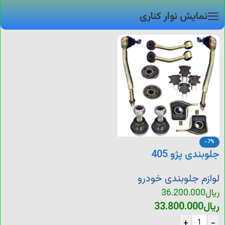
نمایش نوار کناری
-7%
جلوبندی پژو 405
لوازم جلوبندی خودرو
ریال
36.200.000
ریال
33.800.000
+
-