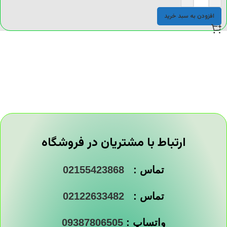
افزودن به سبد خرید
ارتباط با مشتریان در فروشگاه
تماس :
02155423868
تماس :
02122633482
واتساپ :
09387806505