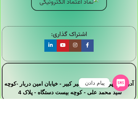
اشتراک گذاری:
پیام دادن
آدرس : تهران - خیابان امیر کبیر - خیابان امین دربار -کوچه
سید محمد علی - کوچه بیست دستگاه - پلاک 4
تمامی حقوق این وبسایت برای فروشگاه دیجی ارزان
سرا محفوظ است .