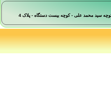
 -کوچه سید محمد علی - کوچه بیست دستگاه - پلاک 4