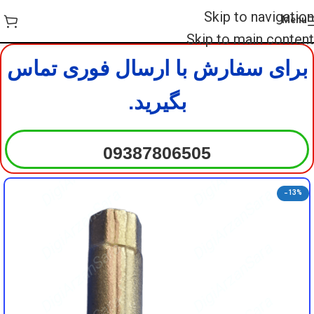
DigiArzanSara
DigiArzanSara
Skip to navigation
Menu
DigiArzanSara
DigiArzanSara
Skip to main content
برای سفارش با ارسال فوری تماس
DigiArzanSara
DigiArzanSara
بگیرید.
DigiArzanSara
DigiArzanSara
09387806505
DigiArzanSara
DigiArzanSara
-13%
DigiArzanSara
DigiArzanSara