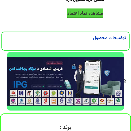
DigiArzanSara
DigiArzanSara
تضمین خرید مشتریان دارد.
مشاهده نماد اعتماد
DigiArzanSara
توضیحات محصول
برند :