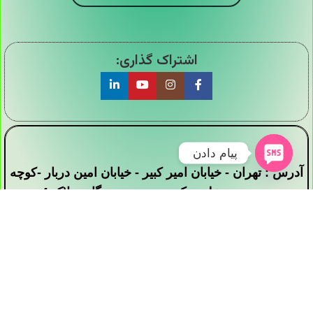
اشتراک گذاری:
پیام دادن
آدرس : تهران - خیابان امیر کبیر - خیابان امین دربار -کوچه
سید محمد علی - کوچه بیست دستگاه - پلاک 4
تمامی حقوق این وبسایت برای فروشگاه دیجی ارزان
سرا محفوظ است .