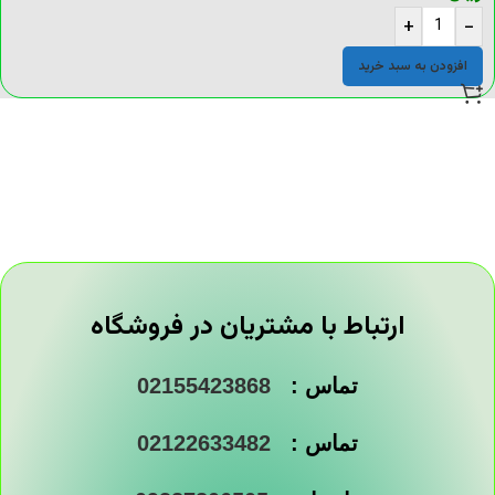
+
-
افزودن به سبد خرید
ارتباط با مشتریان در فروشگاه
تماس :
02155423868
تماس :
02122633482