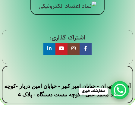
اشتراک گذاری:
آدرس : تهران - خیابان امیر کبیر - خیابان امین دربار -کوچه
سفارشات فوری
سید محمد علی - کوچه بیست دستگاه - پلاک 4
تمامی حقوق این وبسایت برای فروشگاه دیجی ارزان
سرا محفوظ است .