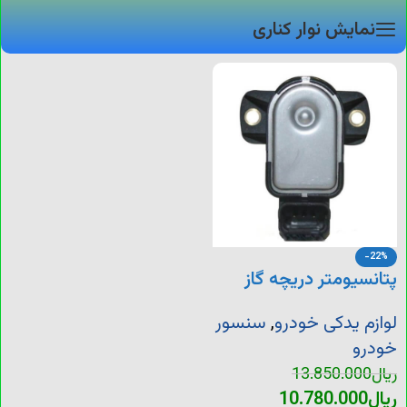
نمایش نوار کناری
-22%
پتانسیومتر دریچه گاز
206
لوازم یدکی خودرو
,
سنسور
خودرو
ریال
13.850.000
ریال
10.780.000