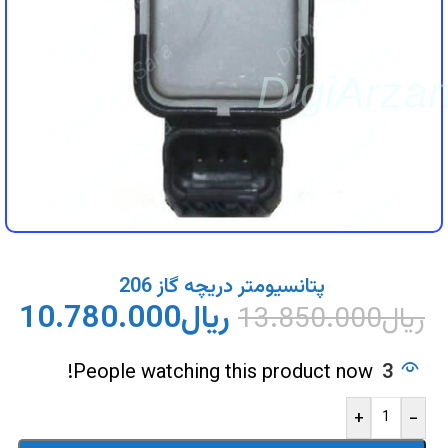
DigiArzanSara
DigiArzanSara
DigiArzanSara
DigiArzanSara
DigiArza
DigiArzanSara
DigiArzanSara
DigiArzanSara
DigiArzanSara
DigiArzanSara
DigiArzanSara
پتانسیومتر دریچه گاز 206
ریال
10.780.000
ریال
13.850.000
DigiArzanSara
DigiArzanSara
People watching this product now!
3
+
-