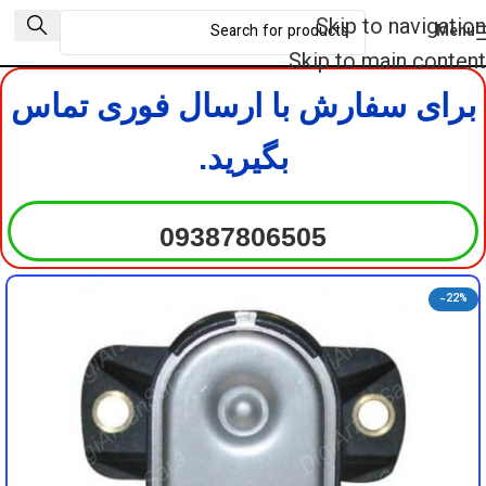
DigiArzanSara
DigiArzanSara
Skip to navigation
Menu
DigiArzanSara
DigiArzanSara
Skip to main content
برای سفارش با ارسال فوری تماس
DigiArzanSara
DigiArzanSara
بگیرید.
DigiArzanSara
DigiArzanSara
09387806505
DigiArzanSara
DigiArzanSara
-22%
DigiArzanSara
DigiArzanSara