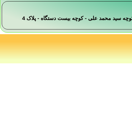
 -کوچه سید محمد علی - کوچه بیست دستگاه - پلاک 4