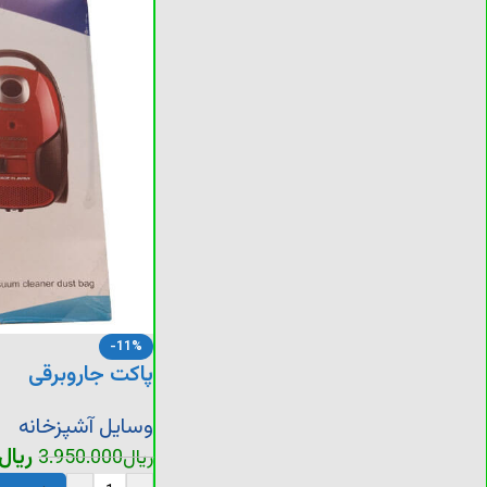
-11%
پاکت جاروبرقی
وسایل آشپزخانه
ریال
ریال
3.950.000