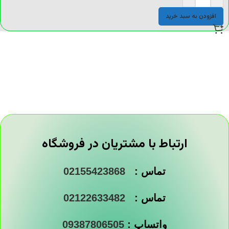
افزودن به سبد خرید
ارتباط با مشتریان در فروشگاه
تماس :
02155423868
تماس :
02122633482
واتساپ :
09387806505