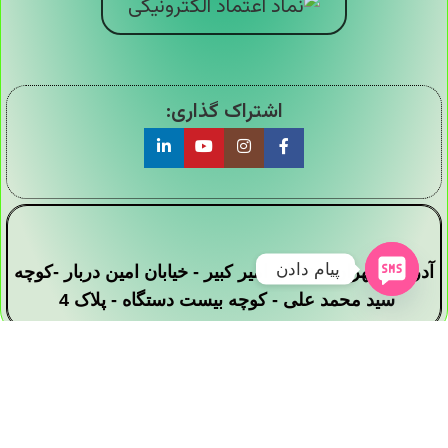
اشتراک گذاری:
پیام دادن
آدرس : تهران - خیابان امیر کبیر - خیابان امین دربار -کوچه
سید محمد علی - کوچه بیست دستگاه - پلاک 4
تمامی حقوق این وبسایت برای فروشگاه دیجی ارزان
سرا محفوظ است .