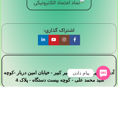
اشتراک گذاری:
آدرس : تهران - خیابان امیر کبیر - خیابان امین دربار -کوچه
پیام دادن
سید محمد علی - کوچه بیست دستگاه - پلاک 4
تمامی حقوق این وبسایت برای فروشگاه دیجی ارزان
سرا محفوظ است .