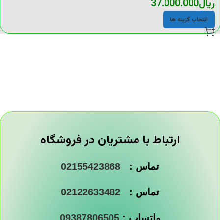
ریال
37.000.000
انتخاب گزینه ها
ارتباط با مشتریان در فروشگاه
تماس :
02155423868
تماس :
02122633482
واتساپ :
09387806505