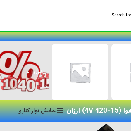
کفش
لباس زنانه
پارس
4) ارزان
نمایش نوار کناری