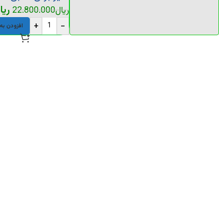
ریا
ریال
22.800.000
+
-
افزودن به