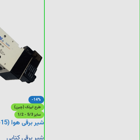
-14%
طرح ایرتک (چین)
سایز 5/3 - 1/2
شیر برقی هوا (4V420-15)
شیر برقی کتابی