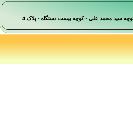
 -کوچه سید محمد علی - کوچه بیست دستگاه - پلاک 4