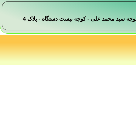
 -کوچه سید محمد علی - کوچه بیست دستگاه - پلاک 4