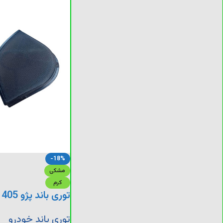
-18%
مشکی
کرم
توری باند پژو 405 قدیم
توری باند خودرو