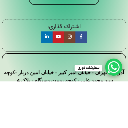
اشتراک گذاری:
سفارشات فوری
آدرس : تهران - خیابان امیر کبیر - خیابان امین دربار -کوچه
سید محمد علی - کوچه بیست دستگاه - پلاک 4
تمامی حقوق این وبسایت برای فروشگاه دیجی ارزان
سرا محفوظ است .