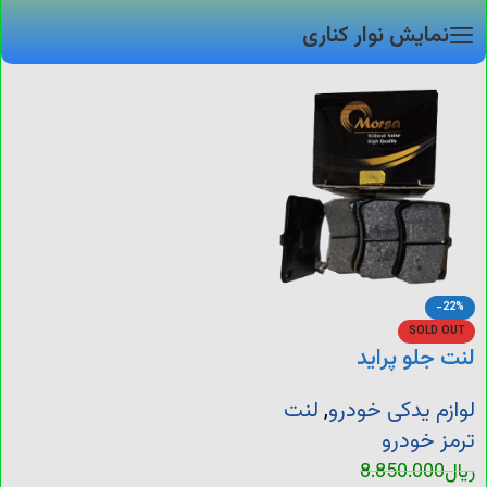
نمایش نوار کناری
-22%
SOLD OUT
لنت جلو پراید
لوازم یدکی خودرو
,
لنت
ترمز خودرو
ریال
8.850.000