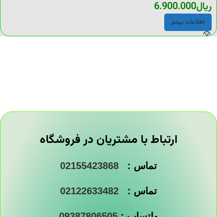
ریال
6.900.000
اطلاعات بیشتر
ارتباط با مشتریان در فروشگاه
تماس :
02155423868
تماس :
02122633482
واتساپ :
09387806505