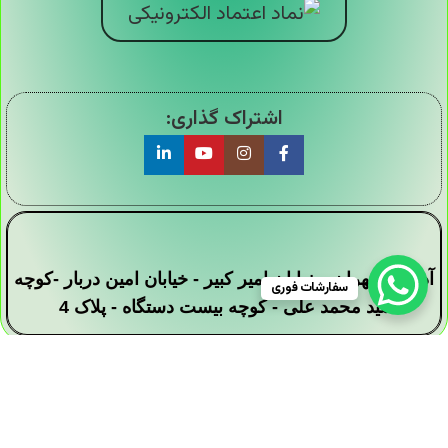
اشتراک گذاری:
آدرس : تهران - خیابان امیر کبیر - خیابان امین دربار -کوچه
سفارشات فوری
سید محمد علی - کوچه بیست دستگاه - پلاک 4
تمامی حقوق این وبسایت برای فروشگاه دیجی ارزان
سرا محفوظ است .