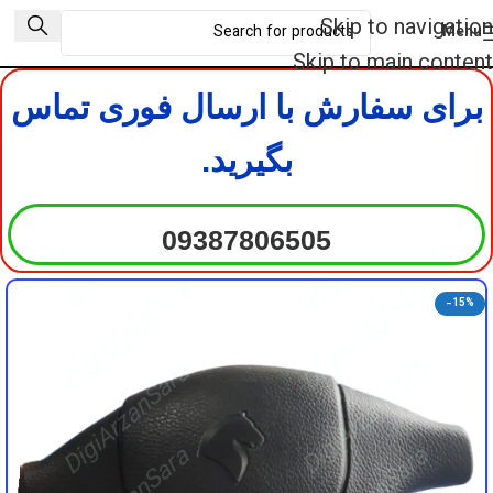
DigiArzanSara
DigiArzanSara
Skip to navigation
Menu
DigiArzanSara
DigiArzanSara
Skip to main content
برای سفارش با ارسال فوری تماس
DigiArzanSara
DigiArzanSara
بگیرید.
DigiArzanSara
DigiArzanSara
09387806505
DigiArzanSara
DigiArzanSara
-15%
DigiArzanSara
DigiArzanSara