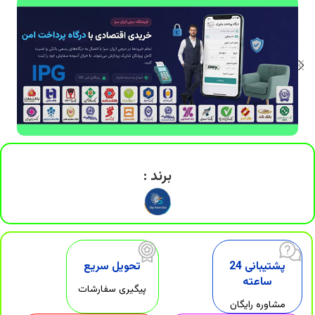
DigiArzanSara
برند :
پشتیبانی 24
تحویل سریع
ساعته
پیگیری سفارشات
مشاوره رایگان