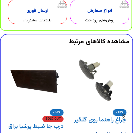
انواع سفارش
ارسال فوری
روش‌های پرداخت
اطلاعات مشتریان
مشاهده کالاهای مرتبط
-33%
-18%
چراغ راهنما روی گلگیر
د
SOLD OUT
درب جا ضبط پرشیا براق
پژو 206
پ