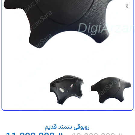
DigiArzanSara
DigiArzanSara
DigiArzanSara
DigiArzanSara
DigiArza
DigiArzanSara
DigiArzanSara
DigiArzanSara
DigiArzanSara
DigiArzanSara
DigiArzanSara
DigiArzanSara
DigiArzanSara
روبوقی سمند قدیم