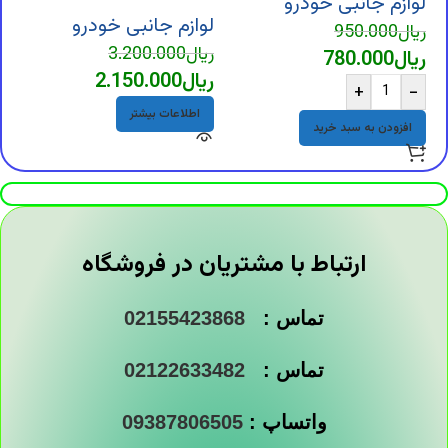
لوازم جانبی خودرو
ل
لوازم جانبی خودرو
ریال
950.000
ر
ریال
3.200.000
ریال
780.000
ر
ریال
2.150.000
+
-
اطلاعات بیشتر
افزودن به سبد خرید
ارتباط با مشتریان در فروشگاه
تماس :
02155423868
تماس :
02122633482
واتساپ :
09387806505