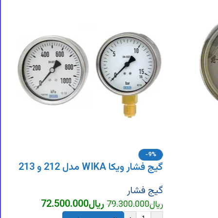
-9%
گیج فشار ویکا WIKA مدل 212 و 213
گیج فشار
ریال
72.500.000
ریال
79.300.000