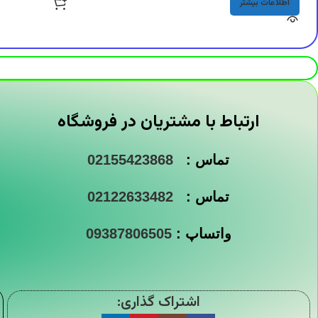
اطلاعات بیشتر
ارتباط با مشتریان در فروشگاه
تماس :
02155423868
تماس :
02122633482
واتساپ :
09387806505
اشتراک گذاری: