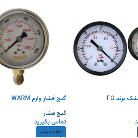
ک برند FG
گیج فشار وارم WARM
گیج فشار
د
تماس بگیرید
اطلاعات بیشتر