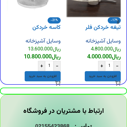
-21%
-17%
تیغه خردکن فلر
کاسه خردکن
و
وسایل آشپزخانه
وسایل آشپزخانه
و
ریال
4.800.000
ریال
13.600.000
ر
ریال
4.000.000
ریال
10.800.000
ر
+
-
+
-
افزودن به سبد خرید
افزودن به سبد خرید
ارتباط با مشتریان در فروشگاه
تماس :
02155423868