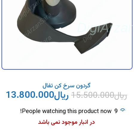
DigiArzanSara
DigiArzanSara
DigiArzanSara
DigiArzanSara
DigiArza
DigiArzanSara
DigiArzanSara
DigiArzanSara
DigiArzanSara
DigiArzanSara
DigiArzanSara
گردون سرخ کن تفال
ریال
13.800.000
ریال
15.500.000
DigiArzanSara
DigiArzanSara
People watching this product now!
9
در انبار موجود نمی باشد