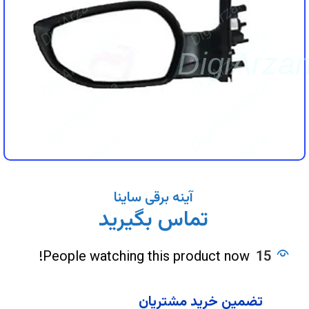
DigiArzanSara
DigiArzanSara
DigiArzanSara
DigiArzanSara
DigiArza
DigiArzanSara
DigiArzanSara
DigiArzanSara
DigiArzanSara
DigiArzanSara
DigiArzanSara
آینه برقی ساینا
تماس بگیرید
DigiArzanSara
DigiArzanSara
People watching this product now!
15
تضمین خرید مشتریان