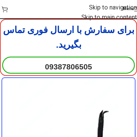
DigiArzanSara
DigiArzanSara
Skip to navigation
Menu
DigiArzanSara
DigiArzanSara
Skip to main content
برای سفارش با ارسال فوری تماس
DigiArzanSara
DigiArzanSara
بگیرید.
DigiArzanSara
DigiArzanSara
09387806505
DigiArzanSara
DigiArzanSara
DigiArzanSara
DigiArzanSara