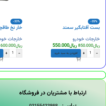
-33%
-35%
بست آفتابگیر سمند
خار نخ طاقچه
خارجات خودرو
خارجات خود
ریال
550.000
ریال
850.000
ریال
600.000
+
-
+
-
افزودن به سبد خرید
ارتباط با مشتریان در فروشگاه
تماس :
02155423868