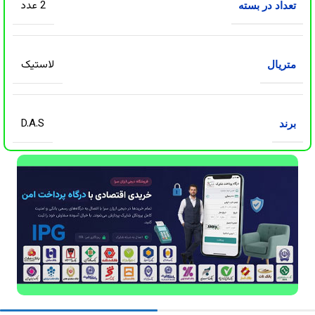
2 عدد
تعداد در بسته
لاستیک
متریال
D.A.S
برند