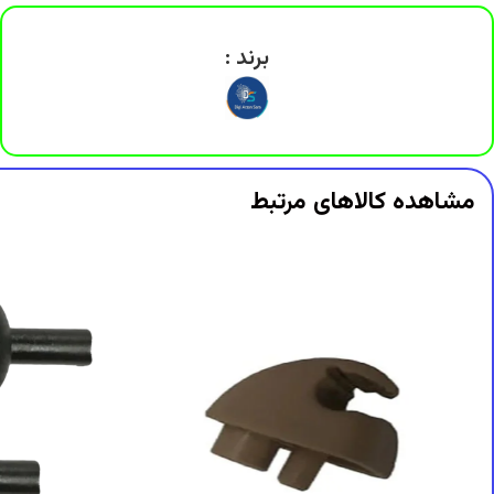
DigiArzanSara
DigiArzanSara
برند :
DigiArzanSara
DigiArzanSara
DigiArzanSara
DigiArzanSara
مشاهده کالاهای مرتبط
DigiArzanSara
DigiArzanSara
DigiArzanSara