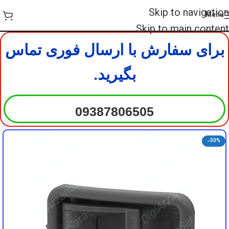
DigiArzanSara
DigiArzanSara
Skip to navigation
Menu
DigiArzanSara
DigiArzanSara
Skip to main content
برای سفارش با ارسال فوری تماس
DigiArzanSara
DigiArzanSara
بگیرید.
DigiArzanSara
DigiArzanSara
09387806505
DigiArzanSara
DigiArzanSara
-50%
DigiArzanSara
DigiArzanSara