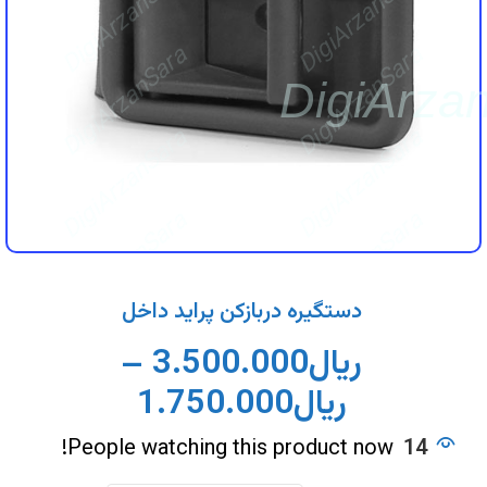
DigiArzanSara
DigiArzanSara
DigiArzanSara
DigiArzanSara
DigiArza
DigiArzanSara
DigiArzanSara
DigiArzanSara
DigiArzanSara
DigiArzanSara
DigiArzanSara
دستگیره دربازکن پراید داخل
ریال
3.500.000
–
DigiArzanSara
DigiArzanSara
ریال
1.750.000
People watching this product now!
14