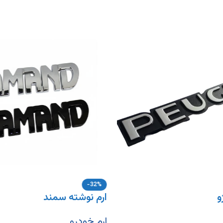
-32%
و
ارم نوشته سمند
ارم خودرو