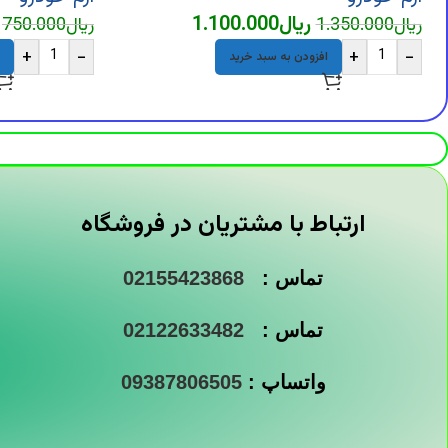
ریال
1.100.000
ریال
1.350.000
ریال
750.000
+
-
+
-
افزودن به سبد خرید
ارتباط با مشتریان در فروشگاه
تماس :
02155423868
تماس :
02122633482
واتساپ :
09387806505