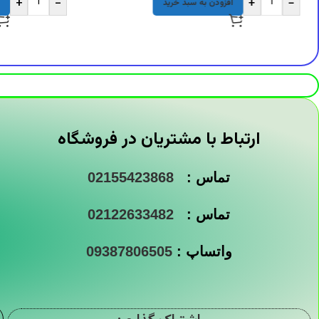
+
-
+
-
افزودن به سبد خرید
ارتباط با مشتریان در فروشگاه
تماس :
02155423868
تماس :
02122633482
واتساپ :
09387806505