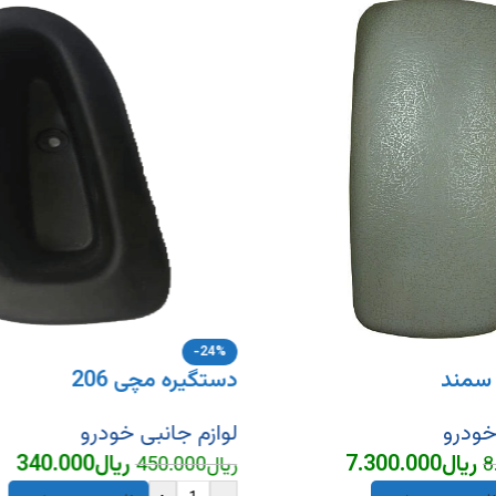
-24%
سمند
دستگیره مچی 206
خودرو
لوازم جانبی خودرو
ریال
7.300.000
ریال
340.000
8
ریال
450.000