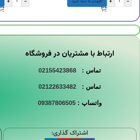
+
-
+
-
افزودن به سبد خرید
ارتباط با مشتریان در فروشگاه
تماس :
02155423868
تماس :
02122633482
واتساپ :
09387806505
اشتراک گذاری: