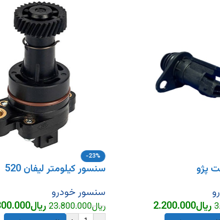
-23%
 پژو
سنسور کیلومتر لیفان 520
و
سنسور خودرو
ریال
2.200.000
ریال
300.000
3
ریال
23.800.000