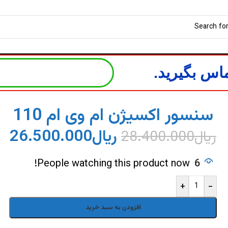
اس بگیرید.
سنسور اکسیژن ام وی ام 110
ریال
26.500.000
ریال
28.400.000
People watching this product now!
6
+
-
افزودن به سبد خرید