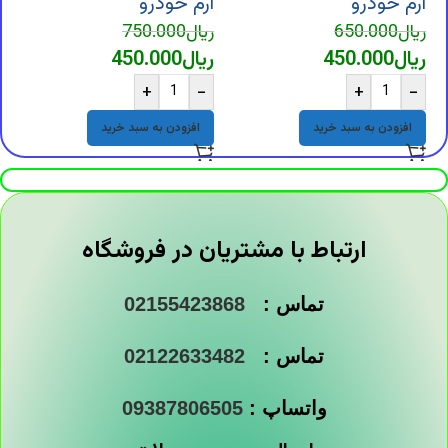
ارم خودرو
ارم خودرو
ا
ریال
650.000
ریال
750.000
ر
ریال
450.000
ریال
450.000
ر
+
-
+
-
افزودن به سبد خرید
افزودن به سبد خرید
ارتباط با مشتریان در فروشگاه
تماس :
02155423868
تماس :
02122633482
واتساپ :
09387806505