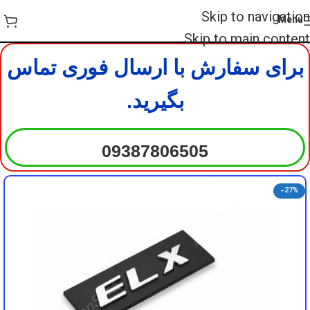
DigiArzanSara
DigiArzanSara
Skip to navigation
Menu
DigiArzanSara
DigiArzanSara
Skip to main content
برای سفارش با ارسال فوری تماس
DigiArzanSara
DigiArzanSara
بگیرید.
DigiArzanSara
DigiArzanSara
09387806505
DigiArzanSara
DigiArzanSara
-27%
DigiArzanSara
DigiArzanSara