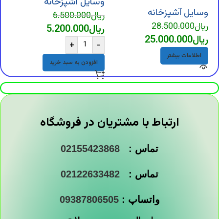
وسایل آشپزخانه
وسایل آشپزخانه
و
ریال
6.500.000
ریال
28.500.000
ر
ریال
5.200.000
ریال
25.000.000
ر
+
-
اطلاعات بیشتر
افزودن به سبد خرید
ارتباط با مشتریان در فروشگاه
تماس :
02155423868
تماس :
02122633482
واتساپ :
09387806505