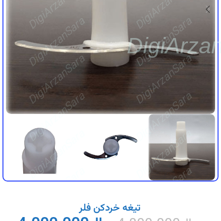
DigiArzanSara
DigiArzanSara
DigiArzanSara
DigiArzanSara
DigiArza
DigiArzanSara
DigiArzanSara
DigiArzanSara
DigiArzanSara
DigiArzanSara
DigiArzanSara
DigiArzanSara
DigiArzanSara
تیغه خردکن فلر