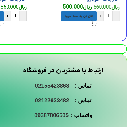
ریال
500.000
ریال
560.000
ریال
850.000
+
-
+
-
افزودن به سبد خرید
ارتباط با مشتریان در فروشگاه
تماس :
02155423868
تماس :
02122633482
واتساپ :
09387806505