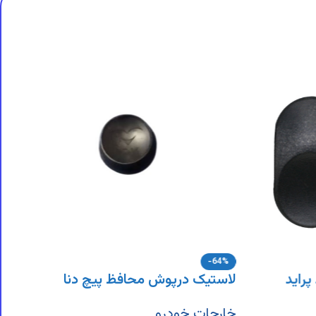
-64%
پراید
لاستیک درپوش محافظ پیچ دنا
خارجات خودرو