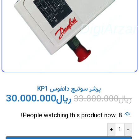
DigiArzanSara
DigiArzanSara
DigiArzanSara
DigiArzanSara
DigiArza
DigiArzanSara
DigiArzanSara
DigiArzanSara
DigiArzanSara
DigiArzanSara
DigiArzanSara
پرشر سوئیچ دانفوس KP1
ریال
30.000.000
ریال
33.800.000
DigiArzanSara
DigiArzanSara
People watching this product now!
8
+
-