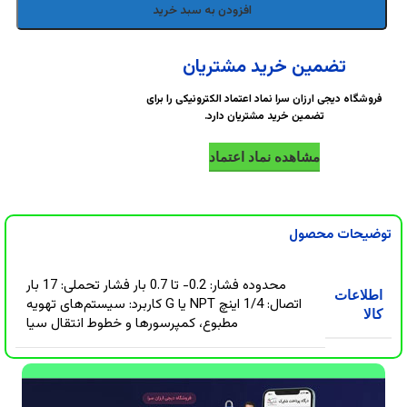
DigiArzanSara
DigiArzanSara
افزودن به سبد خرید
DigiArzanSara
DigiArzanSara
تضمین خرید مشتریان
فروشگاه دیجی ارزان سرا نماد اعتماد الکترونیکی را برای
تضمین خرید مشتریان دارد.
DigiArzanSara
DigiArzanSara
مشاهده نماد اعتماد
DigiArzanSara
DigiArzanSara
توضیحات محصول
DigiArzanSara
DigiArzanSara
محدوده فشار: 0.2- تا 0.7 بار فشار تحملی: 17 بار
اطلاعات
اتصال: 1/4 اینچ NPT یا G کاربرد: سیستم‌های تهویه
کالا
مطبوع، کمپرسورها و خطوط انتقال سیا
DigiArzanSara