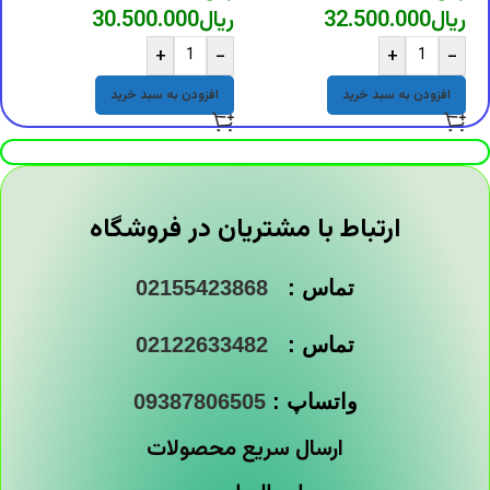
ریال
32.500.000
ریال
30.500.000
+
-
+
-
افزودن به سبد خرید
افزودن به سبد خرید
ارتباط با مشتریان در فروشگاه
تماس :
02155423868
تماس :
02122633482
واتساپ :
09387806505
ارسال سریع محصولات